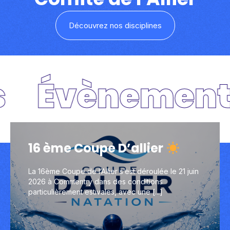
Découvrez nos disciplines
Évènements
16 ème Coupe D’allier
16 ème Coupe D’allier
La 16ème Coupe de l’Allier s’est déroulée le 21 juin
La 16ème Coupe de l’Allier s’est déroulée le 21 juin
2026 à Commentry dans des conditions
2026 à Commentry dans des conditions
particulièrement estivales, avec une [...]
particulièrement estivales, avec une [...]