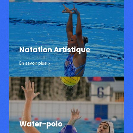
Natation
Artistique
Natation Artistique
Découvrir
En savoir plus >
Waterpolo
Water-polo
Découvrir